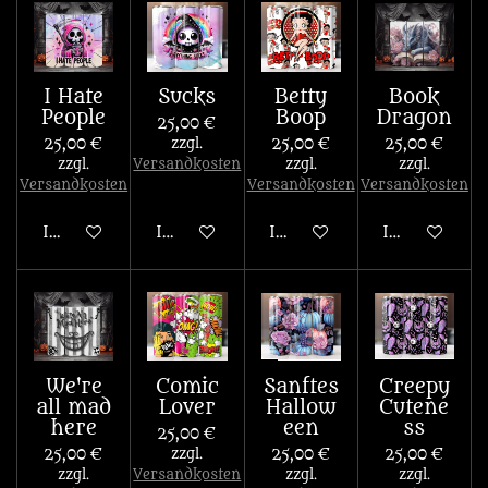
I Hate
Sucks
Betty
Book
People
Boop
Dragon
25,00 €
25,00 €
zzgl.
25,00 €
25,00 €
zzgl.
Versandkosten
zzgl.
zzgl.
Versandkosten
Versandkosten
Versandkosten
In den Warenkorb
In den Warenkorb
In den Warenkorb
In den War
We're
Comic
Sanftes
Creepy
all mad
Lover
Hallow
Cutene
here
een
ss
25,00 €
25,00 €
zzgl.
25,00 €
25,00 €
zzgl.
Versandkosten
zzgl.
zzgl.