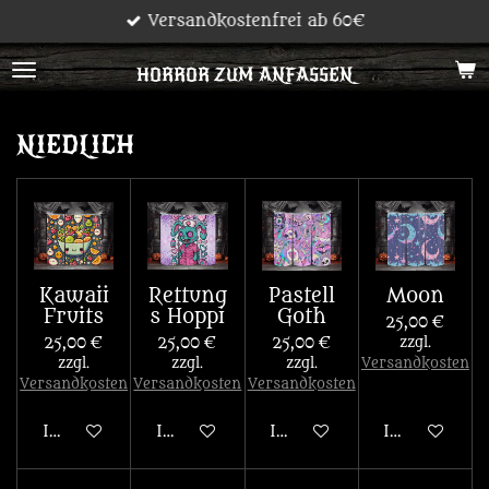
Versandkostenfrei ab 60€
Zum
Hauptinhalt
HORROR ZUM ANFASSEN
springen
NIEDLICH
Kawaii
Rettung
Pastell
Moon
Fruits
s Hoppi
Goth
25,00 €
25,00 €
25,00 €
25,00 €
zzgl.
zzgl.
zzgl.
zzgl.
Versandkosten
Versandkosten
Versandkosten
Versandkosten
In den Warenkorb
In den Warenkorb
In den Warenkorb
In den War