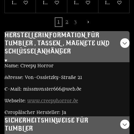
In den Warenkorb
In den Warenkorb
In den Warenkorb
In den War
1
2
3
HERSTELLERINFORMATION FÜR
TUMBLER , TASSEN, MAGNETE UND
SCHLÜSSELANHÄNGER
Name: Creepy Horror
Adresse: Von-Ossietzky-Straße 21
E-Mail: missmunster666@web.de
Webseite:
www.creepyhorror.de
Europäischer Hersteller: Ja
SICHERHEITSHINWEISE FÜR
TUMBLER