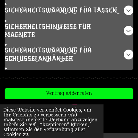
SICHERHEITSWARNUNG FÜR TASSEN
SICHERHEITSHINWEISE FÜR
MAGNETE
SICHERHEITSWARNUNG FÜR
SCHLÜSSELANHÄNGER
Vertrag widerrufen
Diese Website verwendet Cookies, um
T
I
Ihr Erlebnis zu verbessern und
i
n
© 2023 - 2026 Creepy Horror
maßgeschneiderte Werbung anzuzeigen.
k
s
Indem Sie auf „Akzeptieren“ klicken,
T
t
stimmen Sie der Verwendung aller
o
a
Cookies zu.
k
g