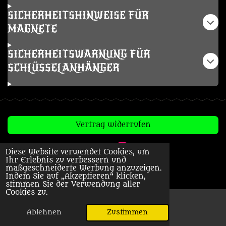
SICHERHEITSHINWEISE FÜR
MAGNETE
SICHERHEITSWARNUNG FÜR
SCHLÜSSELANHÄNGER
Vertrag widerrufen
Diese Website verwendet Cookies, um
T
I
Ihr Erlebnis zu verbessern und
i
n
© 2023 - 2026 Creepy Horror
maßgeschneiderte Werbung anzuzeigen.
k
s
Indem Sie auf „Akzeptieren“ klicken,
T
t
stimmen Sie der Verwendung aller
o
a
Cookies zu.
k
g
r
a
Ablehnen
Zustimmen
m