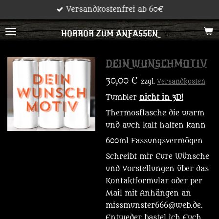
Versandkostenfrei ab 60€
Zum
Hauptinhalt
HORROR ZUM ANFASSEN
springen
DEIN WUNSCHMOTIV
30,00 €
zzgl.
Versandkosten
Tumbler
nicht in 3D!
Thermosflasche die warm
und auch kalt halten kann
600ml Fassungsvermögen
Schreibt mir Eure Wünsche
und Vorstellungen über das
Kontaktformular oder per
Mail mit Anhängen an
missmunster666@web.de.
Entweder bastel ich Euch