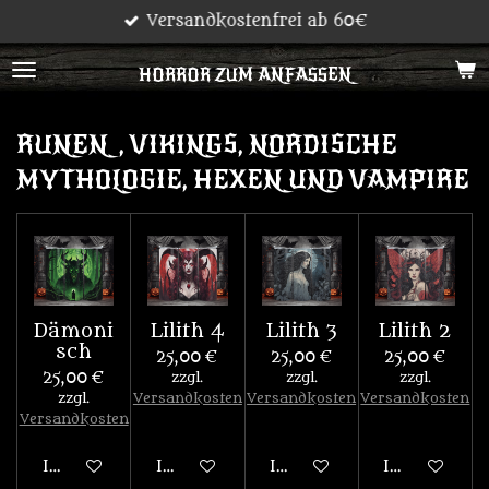
Versandkostenfrei ab 60€
Zum
Hauptinhalt
HORROR ZUM ANFASSEN
springen
RUNEN, VIKINGS, NORDISCHE
MYTHOLOGIE, HEXEN UND VAMPIRE
Dämoni
Lilith 4
Lilith 3
Lilith 2
sch
25,00 €
25,00 €
25,00 €
25,00 €
zzgl.
zzgl.
zzgl.
zzgl.
Versandkosten
Versandkosten
Versandkosten
Versandkosten
In den Warenkorb
In den Warenkorb
In den Warenkorb
In den War