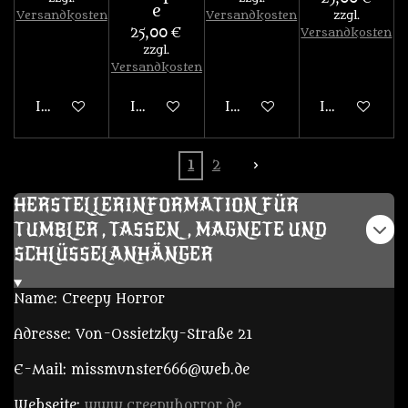
e
Versandkosten
Versandkosten
zzgl.
25,00 €
Versandkosten
zzgl.
Versandkosten
In den Warenkorb
In den Warenkorb
In den Warenkorb
In den War
1
2
HERSTELLERINFORMATION FÜR
TUMBLER , TASSEN, MAGNETE UND
SCHLÜSSELANHÄNGER
Name: Creepy Horror
Adresse: Von-Ossietzky-Straße 21
E-Mail: missmunster666@web.de
Webseite:
www.creepyhorror.de