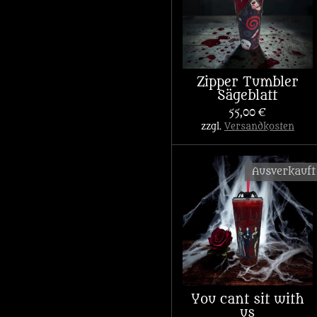
Zipper Tumbler
Sägeblatt
55,00 €
zzgl.
Versandkosten
Ausverkauft
You cant sit with
us