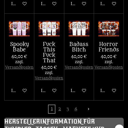
In den Warenkorb
In den Warenkorb
In den Warenkorb
In den War
Spooky
Fuck
Badass
Horror
Babe
This
Bitch
Friends
Fuck
40,00 €
40,00 €
40,00 €
That
zzgl.
zzgl.
zzgl.
Versandkosten
40,00 €
Versandkosten
Versandkosten
zzgl.
Versandkosten
In den Warenkorb
In den Warenkorb
In den Warenkorb
In den War
1
2
3
4
HERSTELLERINFORMATION FÜR