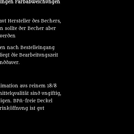
eringen Farbabweichungen
ut Hersteller des Bechers,
n sollte der Becher aber
 werden
den nach Bestelleingang
iegt die Bearbeitungszeit
anddauer.
limation aus reinem 18/8
ttelqualität sind ungiftig,
nigen. BPA-freie Deckel
rinköffnung ist gut