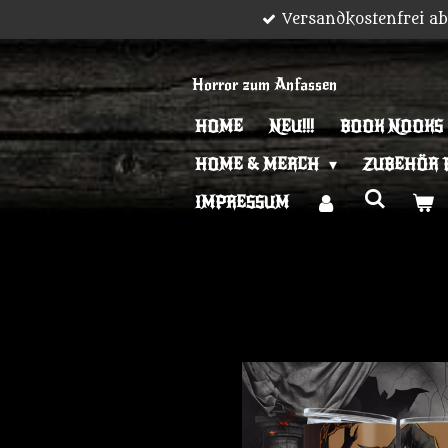
Versandkostenfrei a
Zum
Hauptinhalt
springen
Horror zum Anfassen
HOME
NEU!!!
BOOK NOOKS
HOME & MERCH
ZUBEHÖR 
IMPRESSUM