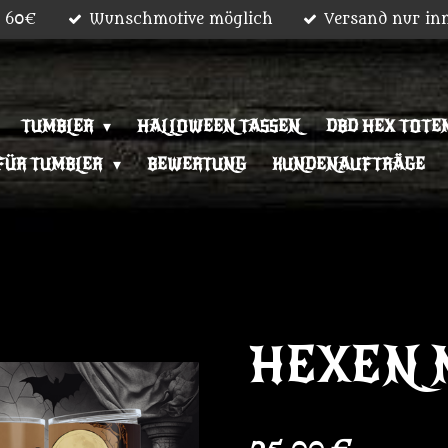
b 60€
Wunschmotive möglich
Versand nur in
TUMBLER
HALLOWEEN TASSEN
DBD HEX TOTEM
FÜR TUMBLER
BEWERTUNG
KUNDENAUFTRÄGE
HEXEN 