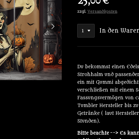
25,00 €
zzgl.
Versandkosten
In den Ware
Du bekommst einen Edels
Strohhalm und passender
ein mit Gummi abgedichte
verschließen mit einem S
Fassungsvermögen von ca.
Tumbler Hersteller bis zu
Getränke ( laut Herstelle
Stunden).
Bitte beachte
--> Es kann