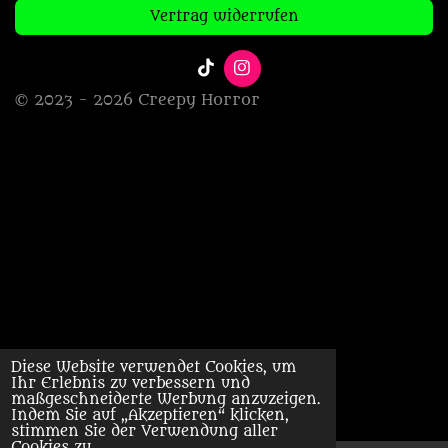
Vertrag widerrufen
T
I
i
n
© 2023 - 2026 Creepy Horror
k
s
T
t
o
a
k
g
r
a
m
Diese Website verwendet Cookies, um
Ihr Erlebnis zu verbessern und
maßgeschneiderte Werbung anzuzeigen.
Indem Sie auf „Akzeptieren“ klicken,
stimmen Sie der Verwendung aller
Cookies zu.