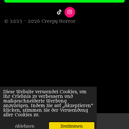
T
I
i
n
© 2023 - 2026 Creepy Horror
k
s
T
t
o
a
k
g
r
a
m
Diese Website verwendet Cookies, um
Ihr Erlebnis zu verbessern und
maßgeschneiderte Werbung
anzuzeigen. Indem Sie auf „Akzeptieren“
klicken, stimmen Sie der Verwendung
aller Cookies zu.
Ablehnen
Zustimmen