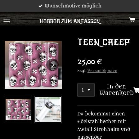
Wunschmotive möglich
Zum
Hauptinhalt
HORROR ZUM ANFASSEN
springen
TEEN CREEP
25,00 €
zzgl.
Versandkosten
In den
Warenkorb
Du bekommst einen
Edelstahlbecher mit
Metall Strohhalm und
passender