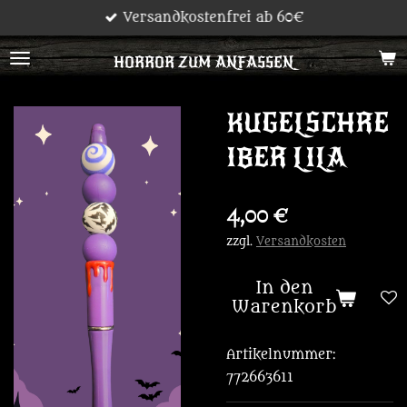
Versandkostenfrei ab 60€
Zum
Hauptinhalt
HORROR ZUM ANFASSEN
springen
KUGELSCHRE
IBER LILA
4,00 €
zzgl.
Versandkosten
In den
Warenkorb
Artikelnummer:
772663611