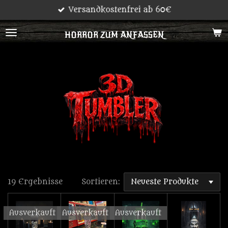
Versandkostenfrei ab 60€
Zum
Hauptinhalt
HORROR ZUM ANFASSEN
springen
19 Ergebnisse
Sortieren:
Ausverkauft
Ausverkauft
Ausverkauft