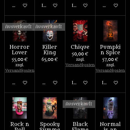
Bei Verfügbarkeit benachrichtigen
In den Warenkorb
In den Warenkorb
Bei Verfügb
Ausverkauft
Ausverkauft
Horror
Killer
Chique
Pumpki
Lover
King
n Spice
50,00 €
55,00 €
65,00 €
zzgl.
57,00 €
zzgl.
Versandkosten
zzgl.
Versandkosten
Versandkosten
Bei Verfügbarkeit benachrichtigen
Bei Verfügbarkeit benachrichtigen
In den Warenkorb
In den War
Ausverkauft
Rock n
Spooky
Black
Normal
Roll
Summe
Flame
is an