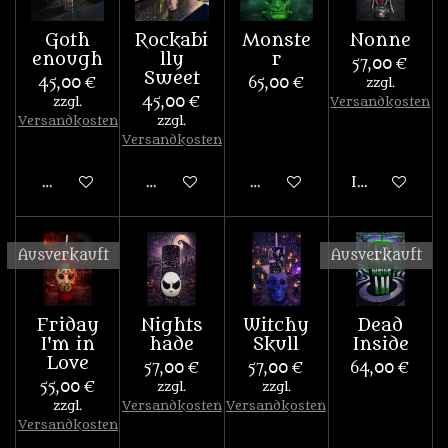
Goth
Rockabi
Monste
Nonne
enough
lly
r
57,00 €
Sweet
45,00 €
65,00 €
zzgl.
zzgl.
45,00 €
Versandkosten
Versandkosten
zzgl.
Versandkosten
Bei Verfügbarkeit benachrichtigen
Bei Verfügbarkeit benachrichtigen
Bei Verfügbarkeit benach
In den War
Ausverkauft
Ausverkauft
Friday
Nights
Witchy
Dead
I'm in
hade
Skull
Inside
Love
57,00 €
57,00 €
64,00 €
55,00 €
zzgl.
zzgl.
zzgl.
Versandkosten
Versandkosten
Versandkosten