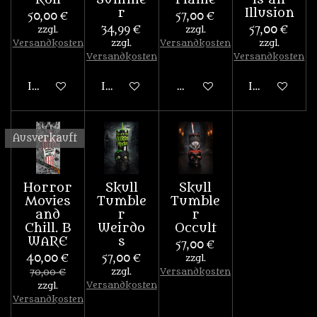
r
Illusion
50,00 €
57,00 €
zzgl.
34,99 €
zzgl.
57,00 €
Versandkosten
zzgl.
Versandkosten
zzgl.
Versandkosten
Versandkosten
In den Warenkorb
In den Warenkorb
Bei Verfügbarkeit benach
In den War
Ausverkauft
Horror
Skull
Skull
Movies
Tumble
Tumble
and
r
r
Chill. B
Weirdo
Occult
WARE
s
57,00 €
40,00 €
57,00 €
zzgl.
zzgl.
Versandkosten
70,00 €
Versandkosten
zzgl.
Versandkosten