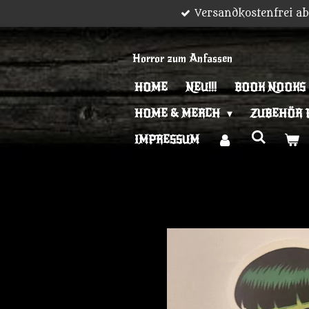
Versandkostenfrei a
Zum
Hauptinhalt
springen
Horror zum Anfassen
HOME
NEU!!!
BOOK NOOKS
HOME & MERCH
ZUBEHÖR 
IMPRESSUM