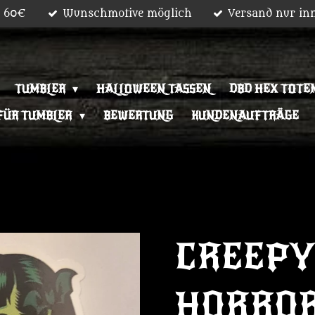
b 60€
Wunschmotive möglich
Versand nur in
TUMBLER
HALLOWEEN TASSEN
DBD HEX TOTEM
FÜR TUMBLER
BEWERTUNG
KUNDENAUFTRÄGE
CREEPY
HORRO