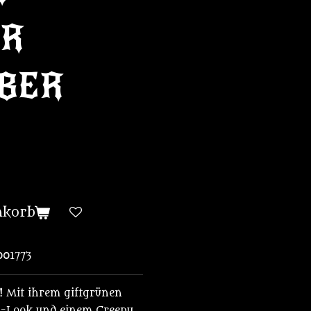
ER
BER
nkorb
01773
c! Mit ihrem giftgrünen
en-Look und einem Creepy