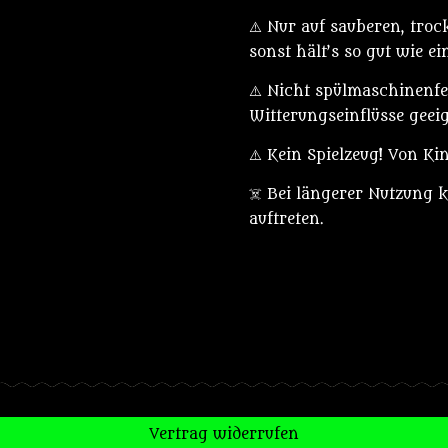
⚠️ Nur auf sauberen, tro
sonst hält’s so gut wie e
⚠️ Nicht spülmaschinenfes
Witterungseinflüsse geeig
⚠️ Kein Spielzeug! Von Ki
☠️ Bei längerer Nutzung 
auftreten.
Vertrag widerrufen