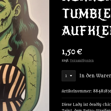
TUMBL
AUFKLE
1,50 €
zzgl.
Versandkosten
In den Ware
Artikelnummer:
88481830
Diese Lady ist deadly chi
Teint, dem Retro-Streif