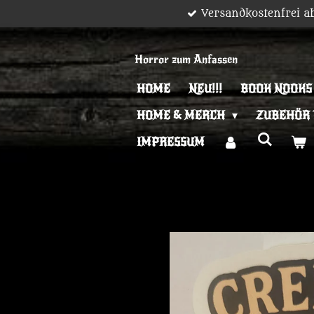
Versandkostenfrei a
Zum
Hauptinhalt
springen
Horror zum Anfassen
HOME
NEU!!!
BOOK NOOKS
HOME & MERCH
ZUBEHÖR
IMPRESSUM