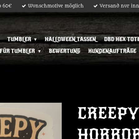
b 60€
Wunschmotive möglich
Versand nur inn
TUMBLER
HALLOWEEN TASSEN
DBD HEX TOT
 FÜR TUMBLER
BEWERTUNG
KUNDENAUFTRÄGE
CREEPY
HORRO