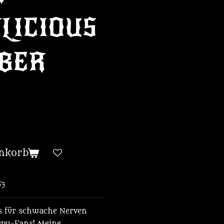
LICIOUS
BER
nkorb
83
ts für schwache Nerven
eepy-Fans! Meine