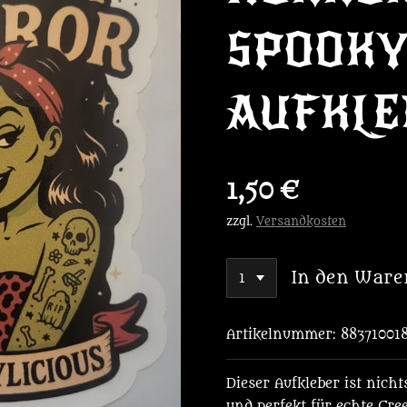
SPOOKY
AUFKLE
1,50 €
zzgl.
Versandkosten
In den Ware
Artikelnummer:
88371001
Dieser Aufkleber ist nich
und perfekt für echte Cr