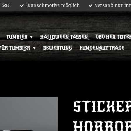
b 60€
Wunschmotive möglich
Versand nur in
TUMBLER
HALLOWEEN TASSEN
DBD HEX TOTEM
FÜR TUMBLER
BEWERTUNG
KUNDENAUFTRÄGE
STICKE
HORRO