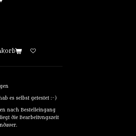
nkorb
ögen
b es selbst getestet :-)
den nach Bestelleingang
iegt die Bearbeitungszeit
andauer.