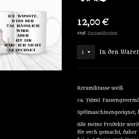
12,00 €
zzgl.
Versandkosten
In den Ware
Keramiktasse weiß
ca. 330ml Fassungsverm
Spülmaschinengeeignet, ha
Alle meine Produkte wer
für euch gemacht, daher l