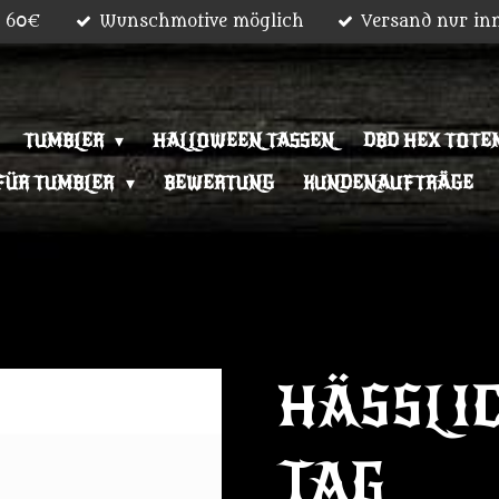
b 60€
Wunschmotive möglich
Versand nur in
TUMBLER
HALLOWEEN TASSEN
DBD HEX TOTEM
FÜR TUMBLER
BEWERTUNG
KUNDENAUFTRÄGE
HÄSSLI
TAG