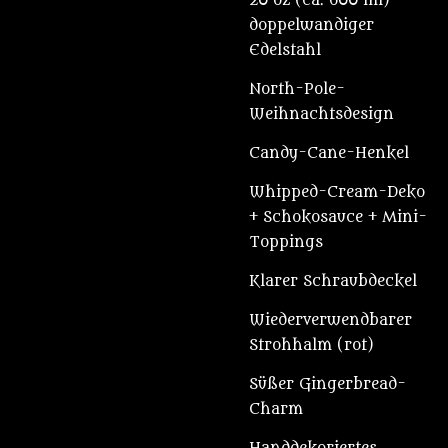
20 oz (ca. 600 ml)
doppelwandiger
Edelstahl
North-Pole-
Weihnachtsdesign
Candy-Cane-Henkel
Whipped-Cream-Deko
+ Schokosauce + Mini-
Toppings
Klarer Schraubdeckel
Wiederverwendbarer
Strohhalm (rot)
Süßer Gingerbread-
Charm