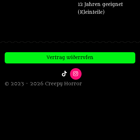
12 Jahren geeignet
(Kleinteile)
Vertrag widerrufen
T
I
i
n
© 2023 - 2026 Creepy Horror
k
s
T
t
o
a
k
g
r
a
m