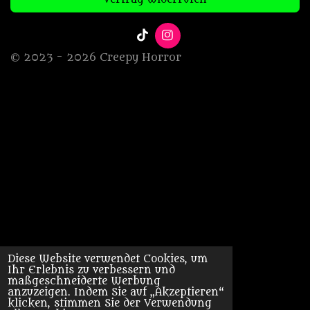
T
I
i
n
© 2023 - 2026 Creepy Horror
k
s
T
t
o
a
k
g
r
a
m
Diese Website verwendet Cookies, um
Ihr Erlebnis zu verbessern und
maßgeschneiderte Werbung
anzuzeigen. Indem Sie auf „Akzeptieren“
klicken, stimmen Sie der Verwendung