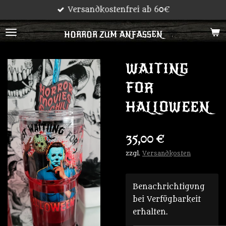
Versandkostenfrei ab 60€
Zum
Hauptinhalt
HORROR ZUM ANFASSEN
springen
WAITING
FOR
HALLOWEEN
35,00 €
zzgl.
Versandkosten
Benachrichtigung
bei Verfügbarkeit
erhalten.