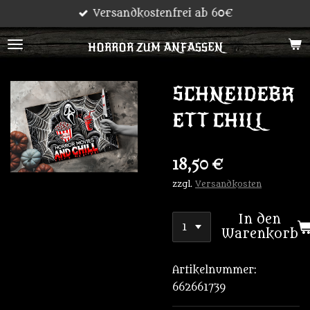
Versandkostenfrei ab 60€
Zum
Hauptinhalt
HORROR ZUM ANFASSEN
springen
SCHNEIDEBR
ETT CHILL
18,50 €
zzgl.
Versandkosten
In den
Warenkorb
Artikelnummer:
662661739