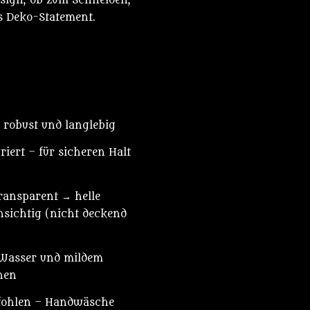
esign, ob zum Schneiden,
ls Deko-Statement.
, robust und langlebig
riert – für sicheren Halt
ransparent → helle
hsichtig (nicht deckend
t Wasser und mildem
hen
fohlen – Handwäsche