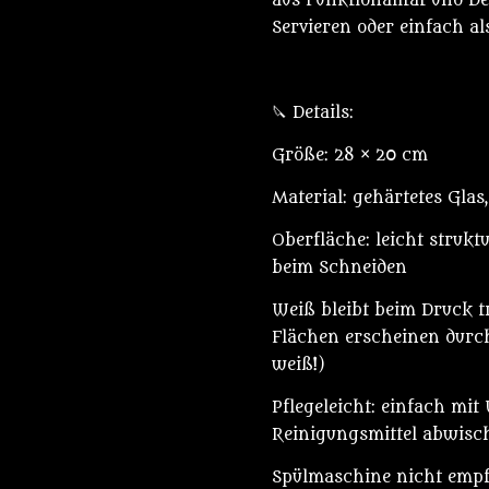
aus Funktionalität und D
Servieren oder einfach a
🔪 Details:
Größe: 28 × 20 cm
Material: gehärtetes Glas
Oberfläche: leicht struktu
beim Schneiden
Weiß bleibt beim Druck t
Flächen erscheinen durc
weiß!)
Pflegeleicht: einfach mi
Reinigungsmittel abwisc
Spülmaschine nicht emp