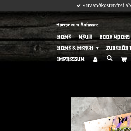
Versandkostenfrei a
Zum
Hauptinhalt
springen
Horror zum Anfassen
HOME
NEU!!!
BOOK NOOKS
HOME & MERCH
ZUBEHÖR 
IMPRESSUM