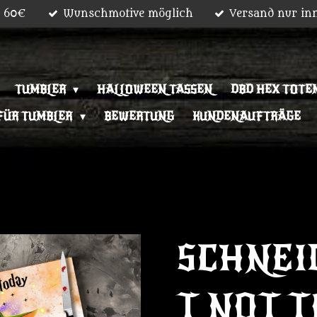
b 60€
Wunschmotive möglich
Versand nur in
TUMBLER
HALLOWEEN TASSEN
DBD HEX TOTEM
FÜR TUMBLER
BEWERTUNG
KUNDENAUFTRÄGE
SCHNEI
T NOT 