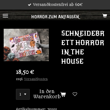
Versandkostenfrei ab 60€
Zum
Hauptinhalt
HORROR ZUM ANFASSEN
springen
SCHNEIDEBR
ETT HORROR
IN THE
HOUSE
18,50 €
zzgl.
Versandkosten
In den
Warenkorb
Artikelnummer:
79191