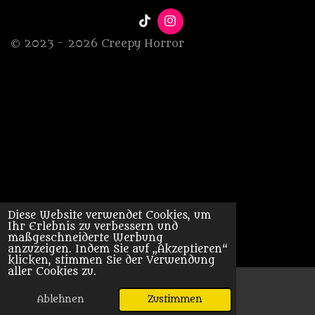
T
I
i
n
© 2023 - 2026 Creepy Horror
k
s
T
t
o
a
k
g
r
a
m
Diese Website verwendet Cookies, um
Ihr Erlebnis zu verbessern und
maßgeschneiderte Werbung
anzuzeigen. Indem Sie auf „Akzeptieren“
klicken, stimmen Sie der Verwendung
aller Cookies zu.
Ablehnen
Zustimmen