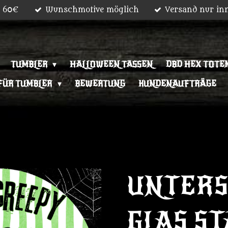
b 60€
Wunschmotive möglich
Versand nur in
TUMBLER
HALLOWEEN TASSEN
DBD HEX TOTEM
FÜR TUMBLER
BEWERTUNG
KUNDENAUFTRÄGE
UNTERS
GLAS S