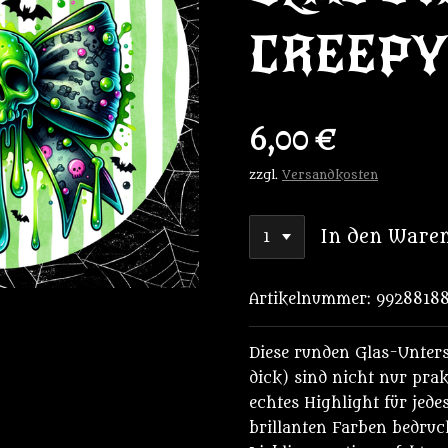
CREEPY
6,00 €
zzgl.
Versandkosten
In den Ware
Artikelnummer:
9928818
Diese runden Glas-Unter
dick) sind nicht nur pra
echtes Highlight für jede
brillanten Farben bedruck