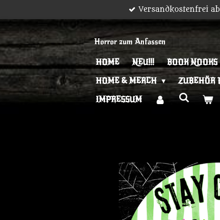
Versandkostenfrei a
Zum
Hauptinhalt
springen
Horror zum Anfassen
HOME
NEU!!!
BOOK NOOKS
HOME & MERCH
ZUBEHÖR 
IMPRESSUM