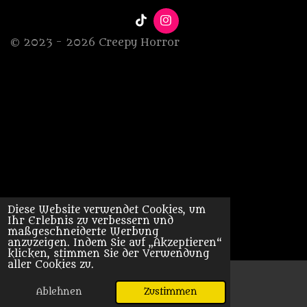
T
I
i
n
© 2023 - 2026 Creepy Horror
k
s
T
t
o
a
k
g
r
a
m
Diese Website verwendet Cookies, um
Ihr Erlebnis zu verbessern und
maßgeschneiderte Werbung
anzuzeigen. Indem Sie auf „Akzeptieren“
klicken, stimmen Sie der Verwendung
aller Cookies zu.
Ablehnen
Zustimmen