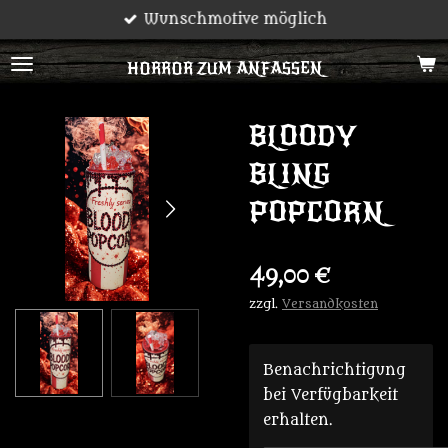
Wunschmotive möglich
Zum
Hauptinhalt
HORROR ZUM ANFASSEN
springen
BLOODY
BLING
POPCORN
49,00 €
zzgl.
Versandkosten
Benachrichtigung
bei Verfügbarkeit
erhalten.