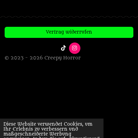
Vertrag widerrufen
T
I
i
n
© 2023 - 2026 Creepy Horror
k
s
T
t
o
a
k
g
r
a
m
Diese Website verwendet Cookies, um
Ihr Erlebnis zu verbessern und
maßgeschneiderte Werbung