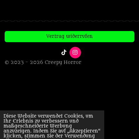
Vertrag widerrufen
T
I
i
n
© 2023 - 2026 Creepy Horror
k
s
T
t
o
a
k
g
r
a
m
Diese Website verwendet Cookies, um
Ihr Erlebnis zu verbessern und
maßgeschneiderte Werbung
anzuzeigen. Indem Sie auf „Akzeptieren“
klicken, stimmen Sie der Verwendung