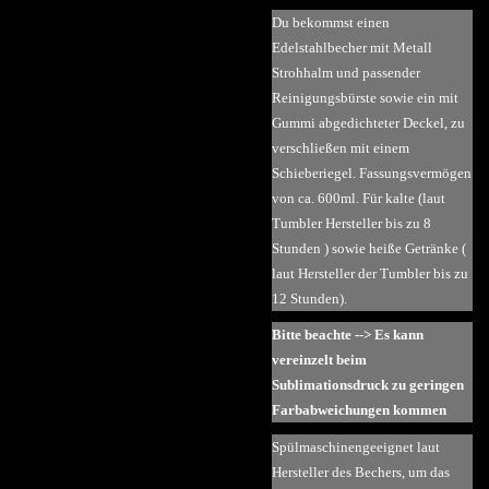
Du bekommst einen
Edelstahlbecher mit Metall
Strohhalm und passender
Reinigungsbürste sowie ein mit
Gummi abgedichteter Deckel, zu
verschließen mit einem
Schieberiegel. Fassungsvermögen
von ca. 600ml. Für kalte (laut
Tumbler Hersteller bis zu 8
Stunden ) sowie heiße Getränke (
laut Hersteller der Tumbler bis zu
12 Stunden).
Bitte beachte
--> Es kann
vereinzelt beim
Sublimationsdruck zu geringen
Farbabweichungen kommen
Spülmaschinengeeignet laut
Hersteller des Bechers, um das