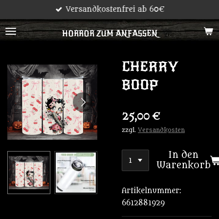
Versandkostenfrei ab 60€
Zum
Hauptinhalt
HORROR ZUM ANFASSEN
springen
CHERRY
BOOP
25,00 €
zzgl.
Versandkosten
In den
Warenkorb
Artikelnummer:
6612881929