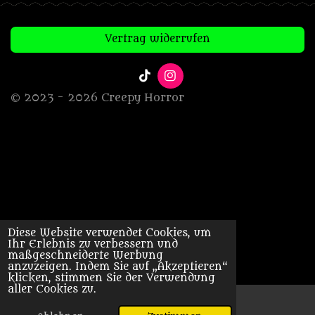
Vertrag widerrufen
T
I
i
n
© 2023 - 2026 Creepy Horror
k
s
T
t
o
a
k
g
r
a
m
Diese Website verwendet Cookies, um
Ihr Erlebnis zu verbessern und
maßgeschneiderte Werbung
anzuzeigen. Indem Sie auf „Akzeptieren“
klicken, stimmen Sie der Verwendung
aller Cookies zu.