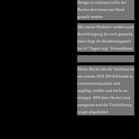
Design zu schützen sollte der
Becher aber besser per Hand
gespült werden
Alle meine Produkte werden nach
Bestelleingang für euch gemacht,
daher liegt die Bearbeitungszeit
bei 4-7 Tagen zzgl. Versanddauer.
Meine Becher für die Sublimation
aus reinem 18/8 304-Edelstahl in
Lebensmittelqualität sind
ungiftig, rostfrei und leicht zu
reinigen. BPA-freie Deckel sind
passgenau und die Trinköffnung
ist gut abgedichtet