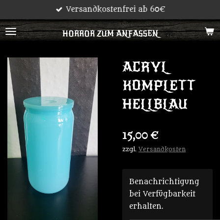
Versandkostenfrei ab 60€
Zum
Hauptinhalt
HORROR ZUM ANFASSEN
springen
ACRYL
KOMPLETT
HELLBLAU
15,00 €
zzgl.
Versandkosten
Benachrichtigung
bei Verfügbarkeit
erhalten.