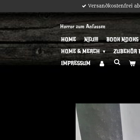
Versandkostenfrei a
Zum
Hauptinhalt
springen
Horror zum Anfassen
HOME
NEU!!!
BOOK NOOKS
HOME & MERCH
ZUBEHÖR 
IMPRESSUM