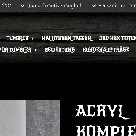
b 60€
Wunschmotive möglich
Versand nur in
TUMBLER
HALLOWEEN TASSEN
DBD HEX TOTEM
FÜR TUMBLER
BEWERTUNG
KUNDENAUFTRÄGE
ACRYL
KOMPL