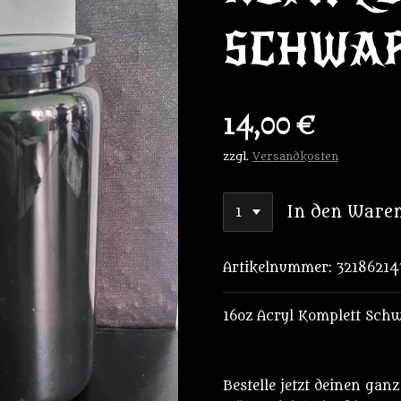
SCHWA
14,00 €
zzgl.
Versandkosten
In den Ware
Artikelnummer:
32186214
16oz Acryl Komplett Sch
Bestelle jetzt deinen gan