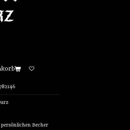
RZ
nkorb
782146
warz
z persönlichen Becher