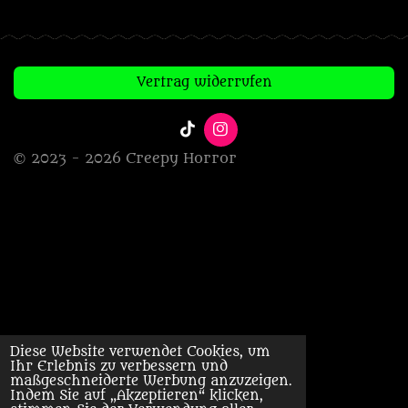
Vertrag widerrufen
T
I
i
n
© 2023 - 2026 Creepy Horror
k
s
T
t
o
a
k
g
r
a
m
Diese Website verwendet Cookies, um
Ihr Erlebnis zu verbessern und
maßgeschneiderte Werbung anzuzeigen.
Indem Sie auf „Akzeptieren“ klicken,