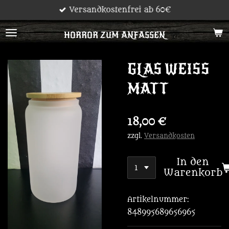
Versandkostenfrei ab 60€
Zum
Hauptinhalt
HORROR ZUM ANFASSEN
springen
GLAS WEISS M
ATT
18,00 €
zzgl.
Versandkosten
In den
Warenkorb
Artikelnummer:
848995689656965