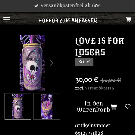
Versandkostenfrei ab 60€
Zum
Hauptinhalt
HORROR ZUM ANFASSEN
springen
LOVE IS FOR
LOSERS
SALE
30,00 €
40,00 €
zzgl.
Versandkosten
In den
Warenkorb
Artikelnummer:
66127771828