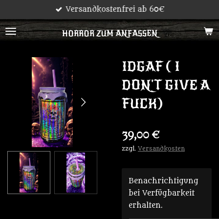
Versandkostenfrei ab 60€
Zum
Hauptinhalt
HORROR ZUM ANFASSEN
springen
IDGAF ( I
DON'T GIVE A
FUCK)
39,00 €
zzgl.
Versandkosten
Benachrichtigung
bei Verfügbarkeit
erhalten.