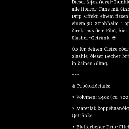
Dieser 24oz Acryl-Tumble
alle Horror-Fans mit Sinn
Drip-Effekt, einem fiese
einem 3D-Strohhalm-Topp
direkt aus dem Film, hie
Slasher-Getränk. 💀
Ob für deinen Eistee ode
Slushie, dieser Becher br
in deinen Alltag.
---
🩸 Produktdetails:
• Volumen: 24oz (ca. 700
• Material: doppelwandige
Getränke
• Blutfarbener Drip-Effe