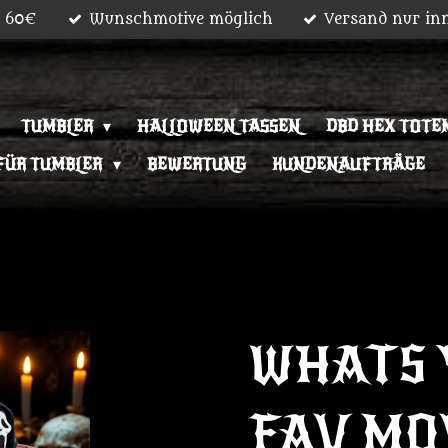
b 60€
Wunschmotive möglich
Versand nur in
TUMBLER
HALLOWEEN TASSEN
DBD HEX TOTEM
FÜR TUMBLER
BEWERTUNG
KUNDENAUFTRÄGE
WHATS 
FAV MO