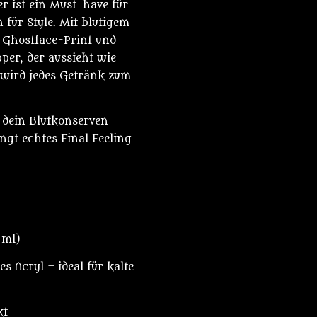
r ist ein Must-have für
 für Style. Mit blutigem
n Ghostface-Print und
er, der aussieht wie
r wird jedes Getränk zum
r dein Blutkonserven-
ingt echtes Final Feeling
 ml)
s Acryl – ideal für kalte
kt