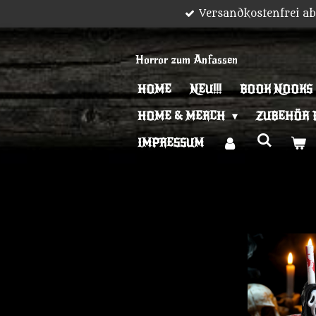
Versandkostenfrei a
Zum
Hauptinhalt
springen
Horror zum Anfassen
HOME
NEU!!!
BOOK NOOKS
HOME & MERCH
ZUBEHÖR 
IMPRESSUM