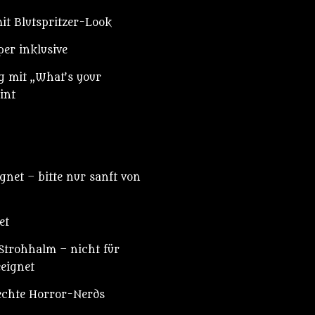
it Blutspritzer-Look
er inklusive
g mit „What’s your
int
net – bitte nur sanft von
et
 Strohhalm – nicht für
eeignet
 echte Horror-Nerds