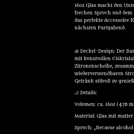
16oz Glas macht den Unte
frechen Spruch und dem s
das perfekte Accessoire f
nächsten Partyabend.
🧊 Deckel-Design: Der Ba
mit kunstvollen Eiskrista
Zitronenscheibe, zusamm
wiederverwendbaren Stroh
Getränk stilvoll zu genie
📐 Details:
Volumen: ca. 16oz (470 m
Material: Glas mit matte
Spruch: „Because alcohol 