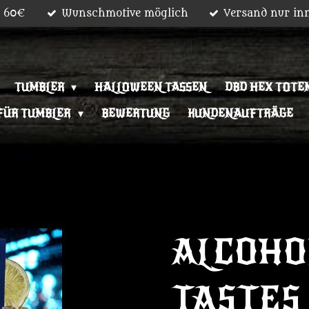
b 60€
Wunschmotive möglich
Versand nur in
TUMBLER
HALLOWEEN TASSEN
DBD HEX TOTEM
FÜR TUMBLER
BEWERTUNG
KUNDENAUFTRÄGE
ALCOHO
TASTES