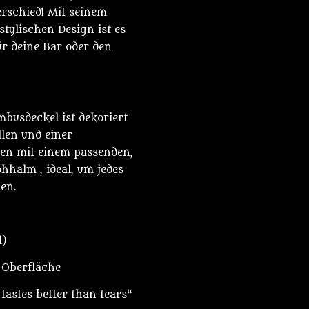
rschied! Mit seinem
tylischen Design ist es
ür deine Bar oder den
mbusdeckel ist dekoriert
llen und einer
en mit einem passenden,
halm , ideal, um jedes
ßen.
l)
r Oberfläche
tastes better than tears“