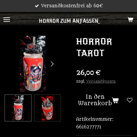
Versandkostenfrei ab 60€
Zum
Hauptinhalt
HORROR ZUM ANFASSEN
springen
HORROR
TAROT
26,00 €
zzgl.
Versandkosten
In den
Warenkorb
Artikelnummer:
6616277771