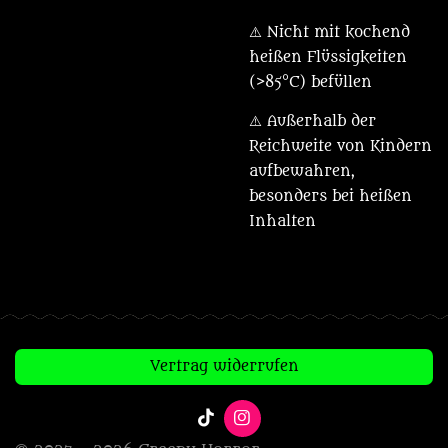
⚠️ Nicht mit kochend
heißen Flüssigkeiten
(>85°C) befüllen
⚠️ Außerhalb der
Reichweite von Kindern
aufbewahren,
besonders bei heißen
Inhalten
Vertrag widerrufen
T
I
i
n