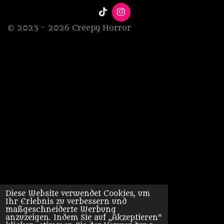
T
I
i
n
© 2023 - 2026 Creepy Horror
k
s
T
t
o
a
k
g
r
a
m
Diese Website verwendet Cookies, um
Ihr Erlebnis zu verbessern und
maßgeschneiderte Werbung
anzuzeigen. Indem Sie auf „Akzeptieren“