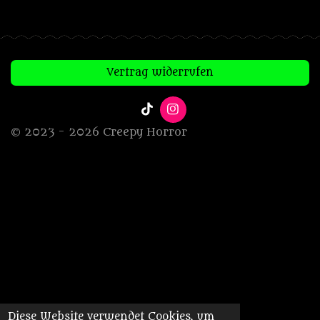
Vertrag widerrufen
T
I
i
n
© 2023 - 2026 Creepy Horror
k
s
T
t
o
a
k
g
r
a
m
Diese Website verwendet Cookies, um