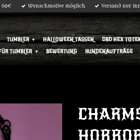
b 60€
Wunschmotive möglich
Versand nur in
TUMBLER
HALLOWEEN TASSEN
DBD HEX TOTEM
FÜR TUMBLER
BEWERTUNG
KUNDENAUFTRÄGE
CHARM
HORROR