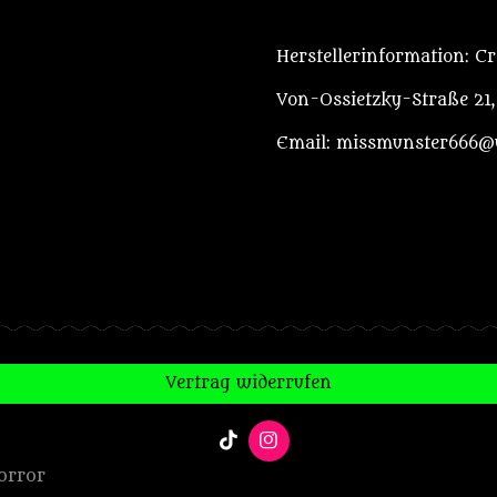
Herstellerinformation: C
Von-Ossietzky-Straße 21
Email: missmunster666@
Vertrag widerrufen
T
I
i
n
orror
k
s