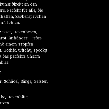
kunst direkt an den
. Perfekt für alle, die
chatten, Zaubersprüchen
nn fühlen.
 Messer, Hexenbesen,
arot-Anhänger – jedes
(und einem Tropfen
. Gothic, witchy, spooky
du das perfekte Charm-
bler.
:
 Schädel, Särge, Geister,
nke, Hexenhüte,
atzen