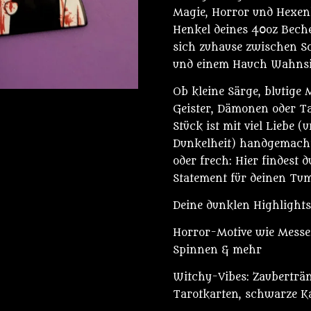
Magie, Horror und Hexen
Henkel deines 40oz Bechers
sich zuhause zwischen S
und einem Hauch Wahnsi
Ob kleine Särge, blutige
Geister, Dämonen oder T
Stück ist mit viel Liebe 
Dunkelheit) handgemacht
oder frech: Hier findest 
Statement für deinen Tum
Deine dunklen Highlights
Horror-Motive wie Messer,
Spinnen & mehr
Witchy-Vibes: Zauberträ
Tarotkarten, schwarze K