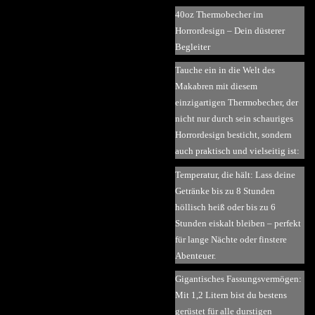
40oz Thermobecher im
Horrordesign – Dein düsterer
Begleiter
Tauche ein in die Welt des
Makabren mit diesem
einzigartigen Thermobecher, der
nicht nur durch sein schauriges
Horrordesign besticht, sondern
auch praktisch und vielseitig ist:
Temperatur, die hält: Lass deine
Getränke bis zu 8 Stunden
höllisch heiß oder bis zu 6
Stunden eiskalt bleiben – perfekt
für lange Nächte oder finstere
Abenteuer.
Gigantisches Fassungsvermögen:
Mit 1,2 Litern bist du bestens
gerüstet für alle durstigen