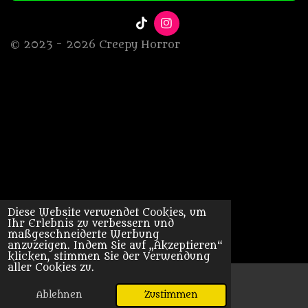
T
I
i
n
© 2023 - 2026 Creepy Horror
k
s
T
t
o
a
k
g
r
a
m
Diese Website verwendet Cookies, um
Ihr Erlebnis zu verbessern und
maßgeschneiderte Werbung
anzuzeigen. Indem Sie auf „Akzeptieren“
klicken, stimmen Sie der Verwendung
aller Cookies zu.
Ablehnen
Zustimmen