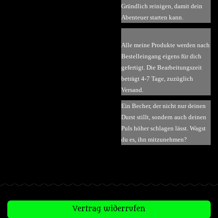
Gründlich reinigen, damit dein
Abenteuer starten kann.
Alle meine Produkte werden nach
Bestelleingang eigens für dich
gefertigt. Die Bearbeitungszeit
beträgt 4-7 Tage, zuzüglich
Versand.
Ein Becher, der nicht nur deinen
Durst stillt, sondern auch deinen
Puls höher schlagen lässt. Wagst
du es, ihn mitzunehmen?
Vertrag widerrufen