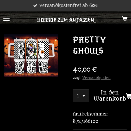
Versandkostenfrei ab 60€
Zum
Hauptinhalt
HORROR ZUM ANFASSEN
springen
PRETTY
GHOULS
40,00 €
zzgl.
Versandkosten
In den
Warenkorb
Artikelnummer:
8727166100