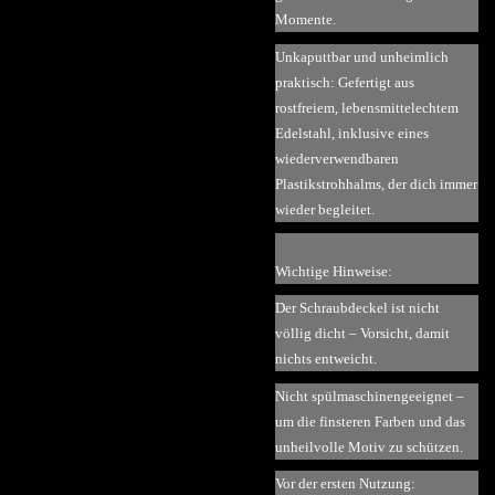
Momente.
Unkaputtbar und unheimlich
praktisch: Gefertigt aus
rostfreiem, lebensmittelechtem
Edelstahl, inklusive eines
wiederverwendbaren
Plastikstrohhalms, der dich immer
wieder begleitet.
Wichtige Hinweise:
Der Schraubdeckel ist nicht
völlig dicht – Vorsicht, damit
nichts entweicht.
Nicht spülmaschinengeeignet –
um die finsteren Farben und das
unheilvolle Motiv zu schützen.
Vor der ersten Nutzung: