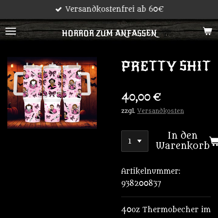
Versandkostenfrei ab 60€
Zum
Hauptinhalt
HORROR ZUM ANFASSEN
springen
PRETTY SHIT
40,00 €
zzgl.
Versandkosten
In den
Warenkorb
Artikelnummer:
938200837
40oz Thermobecher im