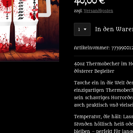
40,00 €
zzgl.
Versandkosten
In den Ware
Artikelnummer:
77399001
40oz Thermobecher im Ho
düsterer Begleiter
Tauche ein in die Welt d
einzigartigen Thermobech
sein schauriges Horrorde
auch praktisch und vielseit
Temperatur, die hält: Las
Stunden höllisch heiß ode
bleiben – perfekt für lang