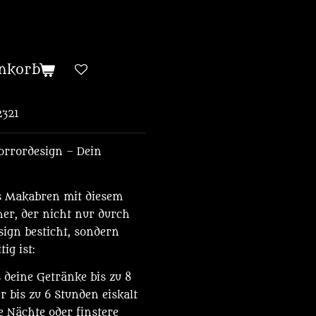
nkorb
2321
rrordesign – Dein
es Makabren mit diesem
er, der nicht nur durch
sign besticht, sondern
ig ist:
s deine Getränke bis zu 8
r bis zu 6 Stunden eiskalt
e Nächte oder finstere