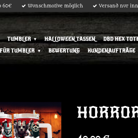
b 60€
Wunschmotive möglich
Versand nur inn
TUMBLER
HALLOWEEN TASSEN
DBD HEX TOT
 FÜR TUMBLER
BEWERTUNG
KUNDENAUFTRÄGE
HORROR