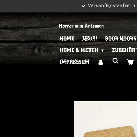
Versandkostenfrei a
Zum
Hauptinhalt
springen
Horror zum Anfassen
HOME
NEU!!!
BOOK NOOKS
HOME & MERCH
ZUBEHÖR
IMPRESSUM