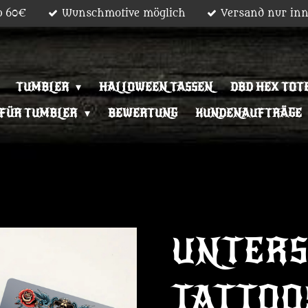
b 60€
Wunschmotive möglich
Versand nur inn
TUMBLER
HALLOWEEN TASSEN
DBD HEX TOT
 FÜR TUMBLER
BEWERTUNG
KUNDENAUFTRÄGE
UNTERS
TATTOO