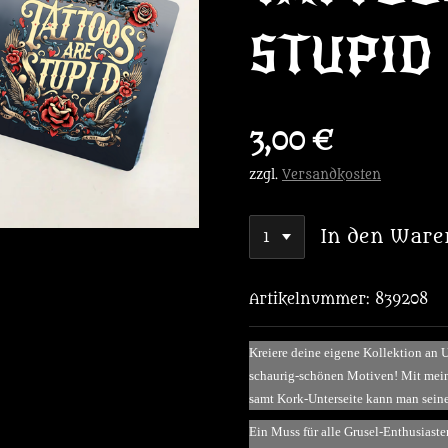
STUPID
3,00 €
zzgl.
Versandkosten
In den Ware
Artikelnummer:
839208
Kreiere deine eigene Kollektion an 
schaurig-schönen Motiven! Mit mein
samt Kork-Unterseite kann man seine 
Ein Muss für alle Grusel-Enthusiaste