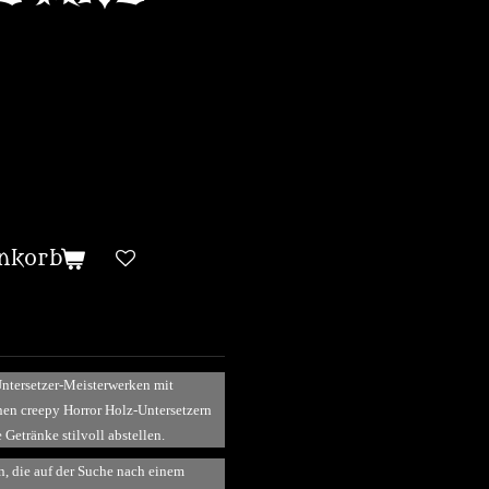
nkorb
Untersetzer-Meisterwerken mit
en creepy Horror Holz-Untersetzern
Getränke stilvoll abstellen.
n, die auf der Suche nach einem