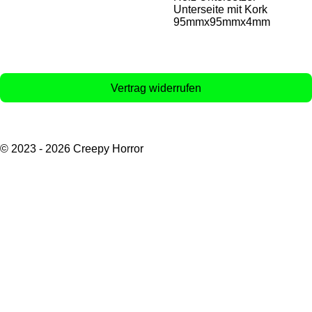
Unterseite mit Kork
95mmx95mmx4mm
Vertrag widerrufen
T
I
i
n
© 2023 - 2026 Creepy Horror
k
s
T
t
o
a
k
g
r
a
m