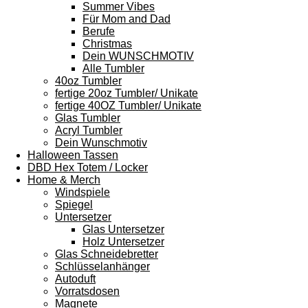
Summer Vibes
Für Mom and Dad
Berufe
Christmas
Dein WUNSCHMOTIV
Alle Tumbler
40oz Tumbler
fertige 20oz Tumbler/ Unikate
fertige 40OZ Tumbler/ Unikate
Glas Tumbler
Acryl Tumbler
Dein Wunschmotiv
Halloween Tassen
DBD Hex Totem / Locker
Home & Merch
Windspiele
Spiegel
Untersetzer
Glas Untersetzer
Holz Untersetzer
Glas Schneidebretter
Schlüsselanhänger
Autoduft
Vorratsdosen
Magnete