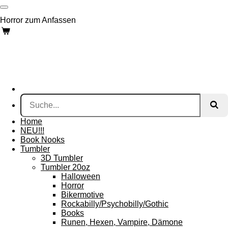
Zum
Hauptinhalt
Horror zum Anfassen
springen
Home
NEU!!!
Book Nooks
Tumbler
3D Tumbler
Tumbler 20oz
Halloween
Horror
Bikermotive
Rockabilly/Psychobilly/Gothic
Books
Runen, Hexen, Vampire, Dämone