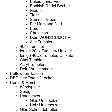
Beleidigend/ Frech
Bookish Rudel Becher
Niedlich
Tiere
Summer Vibes
Für Mom and Dad
Berufe
Christmas
Dein WUNSCHMOTIV
Alle Tumbler
40oz Tumbler
fertige 20oz Tumbler/ Unikate
fertige 40OZ Tumbler/ Unikate
Glas Tumbler
Acryl Tumbler
Dein Wunschmotiv
Halloween Tassen
DBD Hex Totem / Locker
Home & Merch
Windspiele
Spiegel
Untersetzer
Glas Untersetzer
Holz Untersetzer
Glas Schneidebretter