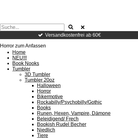
Versandkostenfrei ab 60€
Horror zum Anfassen
Home
NEU!!!
Book Nooks
Tumbler
3D Tumbler
Tumbler 20oz
Halloween
Horror
Bikermotive
Rockabilly/Psychobilly/Gothic
Books
Runen, Hexen, Vampire, Dämone
Beleidigend/ Frech
Bookish Rudel Becher
Niedlich
Tiere