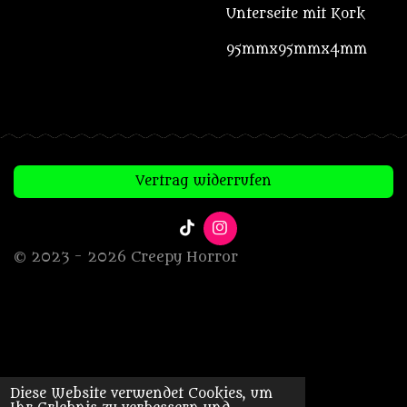
Unterseite mit Kork
95mmx95mmx4mm
Vertrag widerrufen
T
I
i
n
© 2023 - 2026 Creepy Horror
k
s
T
t
o
a
k
g
r
a
m
Diese Website verwendet Cookies, um