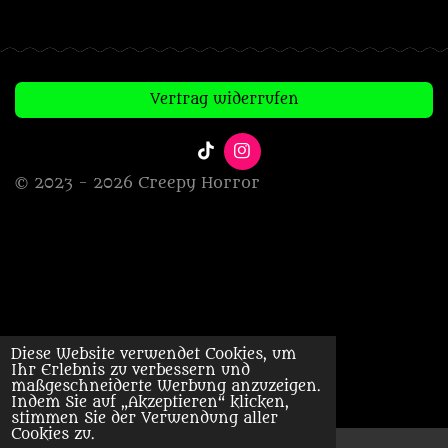
Vertrag widerrufen
T
I
i
n
© 2023 - 2026 Creepy Horror
k
s
T
t
o
a
k
g
r
a
m
Diese Website verwendet Cookies, um
Ihr Erlebnis zu verbessern und
maßgeschneiderte Werbung anzuzeigen.
Indem Sie auf „Akzeptieren“ klicken,
stimmen Sie der Verwendung aller
Cookies zu.