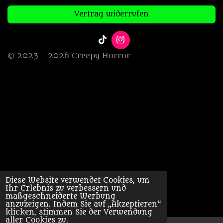
Vertrag widerrufen
T
I
i
n
© 2023 - 2026 Creepy Horror
k
s
T
t
o
a
k
g
r
a
m
Diese Website verwendet Cookies, um
Ihr Erlebnis zu verbessern und
maßgeschneiderte Werbung
anzuzeigen. Indem Sie auf „Akzeptieren“
klicken, stimmen Sie der Verwendung
aller Cookies zu.