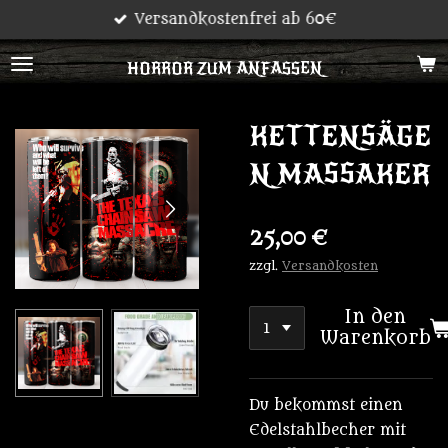
Versandkostenfrei ab 60€
Zum
Hauptinhalt
HORROR ZUM ANFASSEN
springen
KETTENSÄGE
N MASSAKER
25,00 €
zzgl.
Versandkosten
In den
Warenkorb
Du bekommst einen
Edelstahlbecher mit