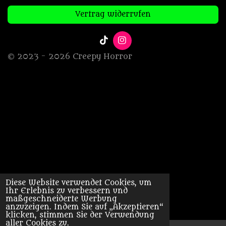
Vertrag widerrufen
T
I
i
n
© 2023 - 2026 Creepy Horror
k
s
T
t
o
a
k
g
r
a
m
Diese Website verwendet Cookies, um
Ihr Erlebnis zu verbessern und
maßgeschneiderte Werbung
anzuzeigen. Indem Sie auf „Akzeptieren“
klicken, stimmen Sie der Verwendung
aller Cookies zu.