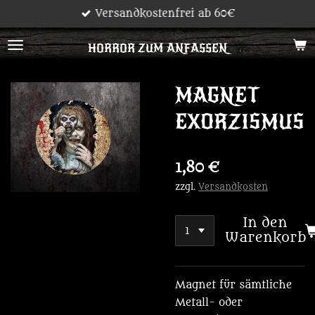
Versandkostenfrei ab 60€
Zum
Hauptinhalt
HORROR ZUM ANFASSEN
springen
MAGNET
EXORZISMUS
1,80 €
zzgl.
Versandkosten
In den
Warenkorb
Magnet für sämtliche
Metall- oder