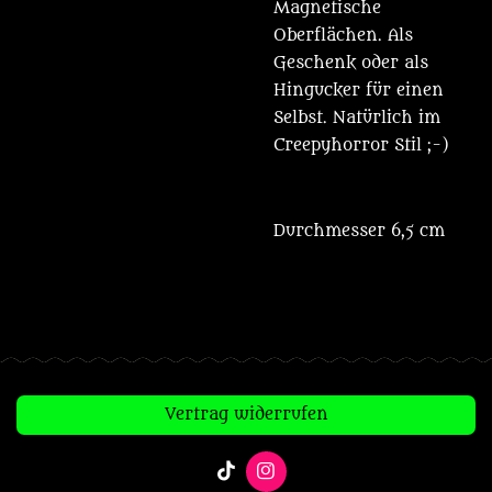
Magnetische
Oberflächen. Als
Geschenk oder als
Hingucker für einen
Selbst. Natürlich im
Creepyhorror Stil ;-)
Durchmesser 6,5 cm
Vertrag widerrufen
T
I