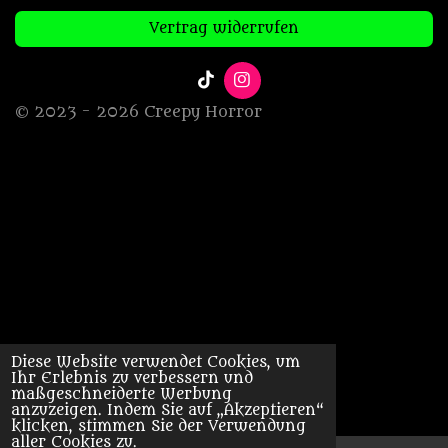
Vertrag widerrufen
T
I
i
n
© 2023 - 2026 Creepy Horror
k
s
T
t
o
a
k
g
r
a
m
Diese Website verwendet Cookies, um
Ihr Erlebnis zu verbessern und
maßgeschneiderte Werbung
anzuzeigen. Indem Sie auf „Akzeptieren“
klicken, stimmen Sie der Verwendung
aller Cookies zu.