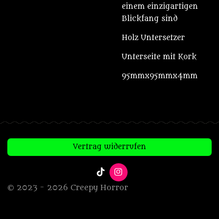
einem einzigartigen
Blickfang sind
Holz Untersetzer
Unterseite mit Kork
95mmx95mmx4mm
Vertrag widerrufen
T
I
i
n
© 2023 - 2026 Creepy Horror
k
s
T
t
o
a
k
g